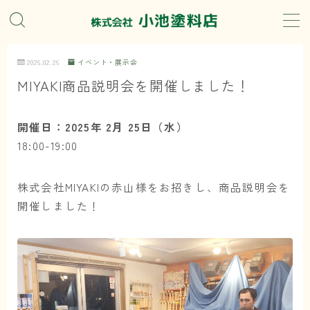
MENU
2026.02.26
イベント・展示会
MIYAKI商品説明会を開催しました！
DIY用塗料のオーダーメイドサービス
開催日：2025年 2月 25日（水）
店舗でできること
18:00-19:00
オーダーメイド塗料で楽しむDIY
株式会社MIYAKIの赤山様をお招きし、商品説明会を
開催しました！
何を塗装しますか
屋内
屋外
自動車・自転車・トラック・重機
住宅の場所から選ぶ